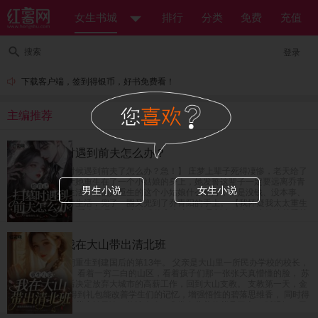
女生书城
排行
分类
免费
充值
搜索
登录
下载客户端，签到得银币，好书免费看！
主编推荐
给自己扫墓时遇到前夫怎么办？
【给自己上坟的时候遇到前夫了怎么办？急！】 庄梦上辈子死得凄惨，老天给了
她重开的机会，让她重生在了一个小姑娘的身上，她发誓这辈子一定要远离乔青
男生小说
女生小说
阳，奔向美好新生活，偏偏她重生的这个小姑娘什么都好，就是没钱、没本事、
没学历，她为了讨生活，兜了一圈又兜到了乔青阳的手上。 【我怀疑我太太重生
了怎么办？急！】 乔青阳是个坚定的唯物主义者，但是新来的这个小姑娘越看越
像是庄梦死后换的新马甲，难道是老天爷看他死了老婆这么可怜，又把他老婆送
回来了？
重生八零：我在大山带出清北班
女富豪苏茵茵一朝重生到建国后的第13年。 父亲是大山里一所民办学校的校长，
也是唯一的老师。 看着一穷二白的山区，看着孩子们那一张张天真懵懂的脸， 苏
茵茵在完成学业后决定放弃大城市的高薪工作，回到大山支教。 支教第一天，金
手指系统上线。 得到礼包能改善学生们的记忆，增强悟性的碧落思维香， 同时得
到了能强身健体的紫府转元诀，能让人吃了非常有营养的紫晶玉米， 眨眼间，民
办小学升级成民办中学，父女俩教出来的学生一个个进城拿竞赛名次，毕业班高