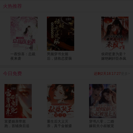
考生一个个上了清北！ 全国人民震惊，纷纷发来贺电，“苏老师，明年我能把孩子
火热推荐
转过来吗？大山的修路费我包了！”
一夜惊喜：总裁
男频穿书女频
侯府贬妻为妾？
夜来袭
后，拯救恋爱脑
嫁绝嗣奸臣杀疯
了
今日免费
还剩2天18:17:26
更多>
富婆娘亲带崽
重生后大义灭
穿书八零，二婚
跑，首辅身后追
亲，真千金被摄
嫁前夫小叔被宠
政王宠上天
上天