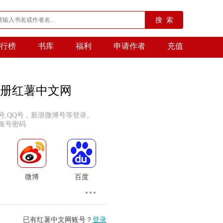
搜 索
行榜
书库
福利
申请作者
充值
册红薯中文网
号,QQ号，新浪微博号等登录。
账号密码
微博
百度
已有红薯中文网账号？
登录