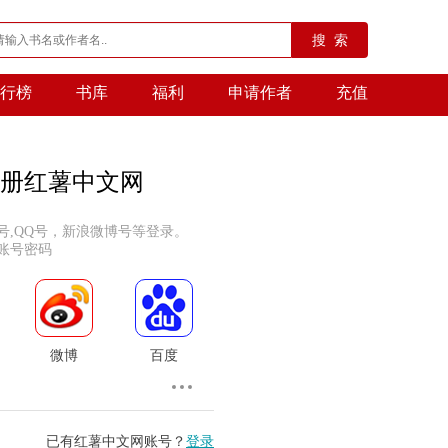
搜 索
行榜
书库
福利
申请作者
充值
册红薯中文网
号,QQ号，新浪微博号等登录。
账号密码
微博
百度
已有红薯中文网账号？
登录