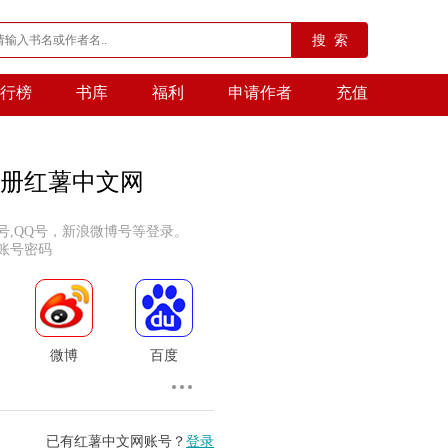
搜 索
行榜
书库
福利
申请作者
充值
册红薯中文网
号,QQ号，新浪微博号等登录。
账号密码
微博
百度
已有红薯中文网账号？
登录