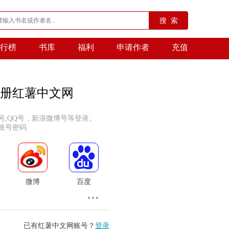
搜 索
行榜
书库
福利
申请作者
充值
册红薯中文网
号,QQ号，新浪微博号等登录。
账号密码
微博
百度
已有红薯中文网账号？
登录