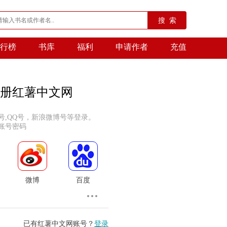
搜 索
行榜
书库
福利
申请作者
充值
册红薯中文网
号,QQ号，新浪微博号等登录。
账号密码
微博
百度
已有红薯中文网账号？
登录