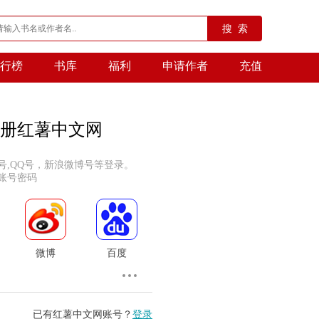
搜 索
行榜
书库
福利
申请作者
充值
册红薯中文网
号,QQ号，新浪微博号等登录。
账号密码
微博
百度
已有红薯中文网账号？
登录