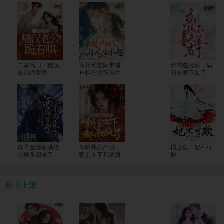
二嫁高门：糙汉
靠药神空间带猎
穿书逃荒后，病
老公跪着哄
户相公混得风生
弱夫君不装了
水起
真千金她靠满级
偷听我心声后，
榻上欢：妃不可
玄学杀回来了
朝堂上下都杀疯
欺
了
新书上架