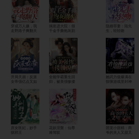
穿成万人嫌，我
揣崽进大院：假
隐婚罪妻：陆先
走野路子爽翻天
千金手撕炮灰剧
生，轻轻吻
本
开局天崩：反派
全能学霸重生回
她武力值爆满在
女帝强亿点又如
归，被美强惨搂
惊悚游戏里封神
何？
腰撩
庶女医妃，妙手
花妖涅槃：仙尊
团宠小甜精：商
驯邪王
难驾驭
爷的夫人又甜又
飒