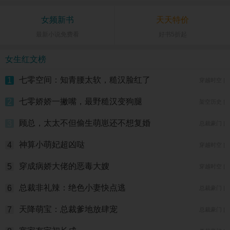
女频新书
天天特价
最新小说免费看
好书5折起
女生红文榜
七零空间：知青腰太软，糙汉脸红了
1
穿越时空 |
七零娇娇一撇嘴，最野糙汉变狗腿
2
架空历史 |
顾总，太太不但偷生萌崽还不想复婚
3
总裁豪门 |
神算小萌妃超凶哒
4
穿越时空 |
穿成病娇大佬的恶毒大嫂
5
穿越时空 |
总裁非礼辣：绝色小妻快点逃
6
总裁豪门 |
天降萌宝：总裁爹地放肆宠
7
总裁豪门 |