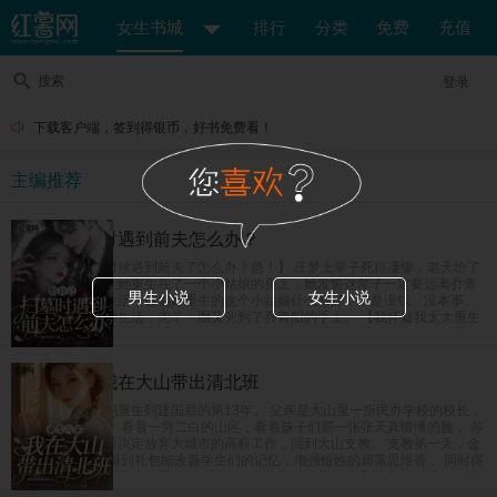
女生书城
排行
分类
免费
充值
搜索
登录
下载客户端，签到得银币，好书免费看！
主编推荐
给自己扫墓时遇到前夫怎么办？
【给自己上坟的时候遇到前夫了怎么办？急！】 庄梦上辈子死得凄惨，老天给了
她重开的机会，让她重生在了一个小姑娘的身上，她发誓这辈子一定要远离乔青
男生小说
女生小说
阳，奔向美好新生活，偏偏她重生的这个小姑娘什么都好，就是没钱、没本事、
没学历，她为了讨生活，兜了一圈又兜到了乔青阳的手上。 【我怀疑我太太重生
了怎么办？急！】 乔青阳是个坚定的唯物主义者，但是新来的这个小姑娘越看越
像是庄梦死后换的新马甲，难道是老天爷看他死了老婆这么可怜，又把他老婆送
回来了？
重生八零：我在大山带出清北班
女富豪苏茵茵一朝重生到建国后的第13年。 父亲是大山里一所民办学校的校长，
也是唯一的老师。 看着一穷二白的山区，看着孩子们那一张张天真懵懂的脸， 苏
茵茵在完成学业后决定放弃大城市的高薪工作，回到大山支教。 支教第一天，金
手指系统上线。 得到礼包能改善学生们的记忆，增强悟性的碧落思维香， 同时得
到了能强身健体的紫府转元诀，能让人吃了非常有营养的紫晶玉米， 眨眼间，民
办小学升级成民办中学，父女俩教出来的学生一个个进城拿竞赛名次，毕业班高