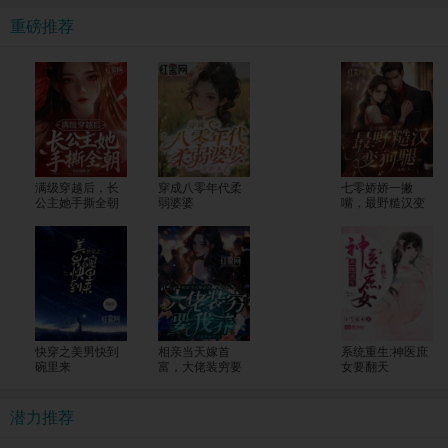
重磅推荐
满级穿越后，长
穿成八零年代柔
七零娇娇一撇
公主她手撕全朝
弱婆婆
嘴，最野糙汉变
狗腿
快穿之美男快到
相亲当天嫁首
系统重生:神医庶
碗里来
富，大佬装穷要
女要翻天
我养
潜力推荐