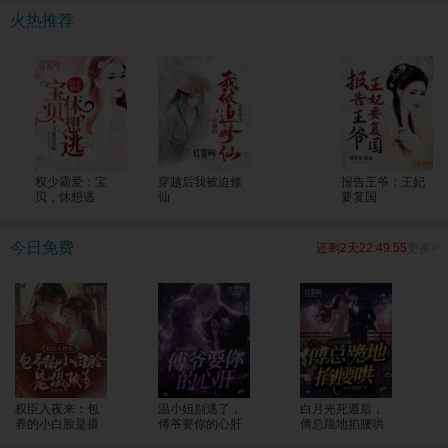
考生一个个上了清北！ 全国人民震惊，纷纷发来贺电，“苏老师，明年我能把孩子
火热推荐
转过来吗？大山的修路费我包了！”
权少霸爱：宝
穿越后我被迫修
报告王爷：王妃
贝，休想逃
仙
要复国
今日免费
还剩2天22:49:55
更多>
权臣入夜来：包
温小姐别逃了，
白月光死遁后，
养的小白脸是摄
傅爷要你的心肝
傅总跪地掐腰哄
政王