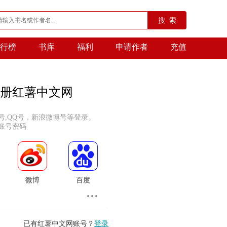
搜 索
行榜
书库
福利
申请作者
充值
册红薯中文网
号,QQ号，新浪微博号等登录。
账号密码
微博
百度
已有红薯中文网账号？
登录