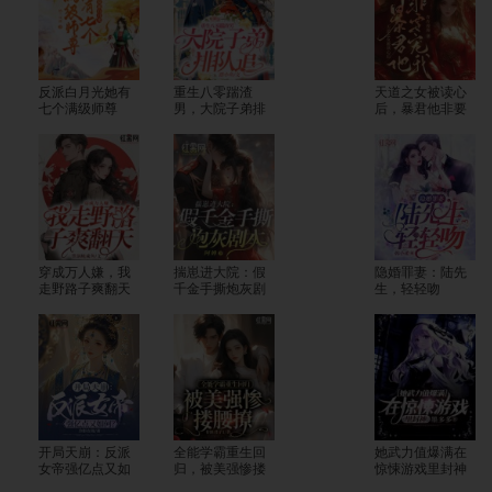
反派白月光她有
重生八零踹渣
天道之女被读心
七个满级师尊
男，大院子弟排
后，暴君他非要
队追
宠我
穿成万人嫌，我
揣崽进大院：假
隐婚罪妻：陆先
走野路子爽翻天
千金手撕炮灰剧
生，轻轻吻
本
开局天崩：反派
全能学霸重生回
她武力值爆满在
女帝强亿点又如
归，被美强惨搂
惊悚游戏里封神
何？
腰撩