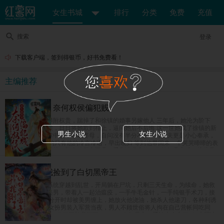
女生书城
排行
分类
免费
充值
搜索
登录
下载客户端，签到得银币，好书免费看！
主编推荐
重生演贤妻，奈何权侯偏犯贱
前世程容珈为了攀附权贵，踹掉了和徐镇的婚事另嫁他人 三年后，她沦为阶下
囚，他却成了权侯，日日将她欺到榻上，逼问她后不后悔 这一世她成了徐镇的新
男生小说
女生小说
婚妻子，替他执掌中馈，孝敬婆母，自问没有半分不妥，对丈夫更是小心奉承，
笑脸相对 但换来的只有他的冷言冷语，早出晚归 等到他带回来一个哭哭啼啼的表
妹，程容珈终于甩掉了脸上的贤妻面具，手撕渣爹庶妹，收拾极品亲戚，从此只
为自己而活 开上京最富的商铺，坐拥万亩茶山，皇后爱她手艺，朝臣为她请
封...... 被一脚踹开的徐镇：？？？ 说好的重生追夫呢？
穿越乱世，我捡到了白切黑帝王
林清清绑定救世系统穿越到乱世，开局躺在尸坑，只剩三天生命，为续命，她救
了个白切黑落魄美男，带着人一起治瘟疫，一手牛毛金针，一手纯银手术刀，接
断骨，解奇毒。 分开时却被美男缠上，她放火他浇油，她杀人他递刀，各种利诱
将她收入麾下。 女扮男装入军营当夜，男人不顾世俗将人拘在自己营帐同吃同
住。 林清清怒摔：“你不要脸我还要！” CP：白切黑心狠手辣未来帝王×假病弱冰
雪聪明救世神医 初遇时某人断腿，林清清徒手接骨，谁知他竟起了反应。 后来，