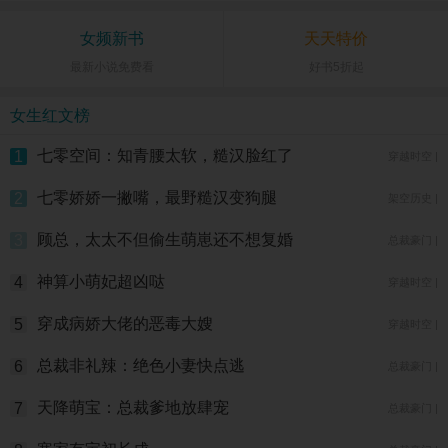
女频新书
天天特价
最新小说免费看
好书5折起
女生红文榜
七零空间：知青腰太软，糙汉脸红了
1
穿越时空 |
七零娇娇一撇嘴，最野糙汉变狗腿
2
架空历史 |
顾总，太太不但偷生萌崽还不想复婚
3
总裁豪门 |
神算小萌妃超凶哒
4
穿越时空 |
穿成病娇大佬的恶毒大嫂
5
穿越时空 |
总裁非礼辣：绝色小妻快点逃
6
总裁豪门 |
天降萌宝：总裁爹地放肆宠
7
总裁豪门 |