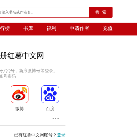
搜 索
行榜
书库
福利
申请作者
充值
册红薯中文网
号,QQ号，新浪微博号等登录。
账号密码
微博
百度
已有红薯中文网账号？
登录