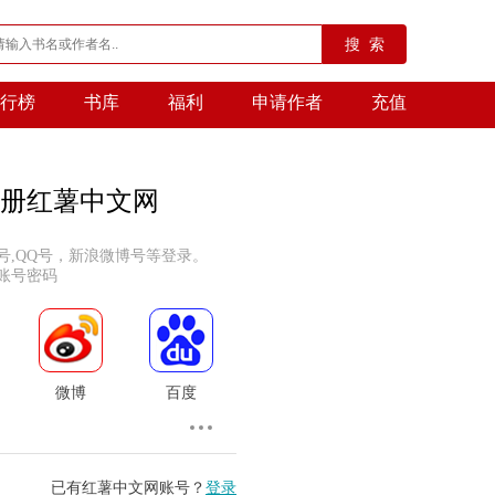
搜 索
行榜
书库
福利
申请作者
充值
册红薯中文网
号,QQ号，新浪微博号等登录。
账号密码
微博
百度
已有红薯中文网账号？
登录